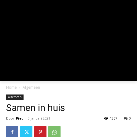
[tdb_mobile_m
[tdb_mobile_search
menu_id=""
tdc_css="eyJwaG9uZSI6eyJtYXJnaW4tbGVmdCI6Ii03IiwicGFkZG
tdc_css="eyJh
icon_color="#ffffff"
icon_padding=
tdicon="td-
tdicon="td-
icon-
icon-menu-
magnifier-
thin-right"
medium-
icon_color="#fff
short"
icon_color_h="
icon_size="eyJhbGwiOjIyLCJwaG9uZSI6IjIyIn0="
icon_size="28"
icon_padding="eyJhbGwiOjIuNSwicGhvbmUiOiIxIn0="
align_horiz="co
icon_color_h="#aaaaaa"]
horiz-right"]
Home
Algemeen
Algemeen
Samen in huis
Door
Piet
-
3 januari 2021
1367
0